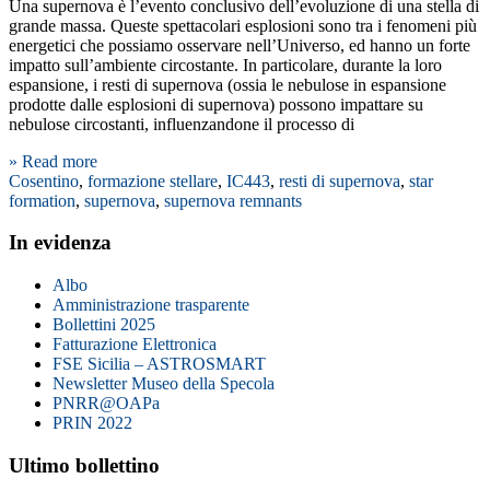
Una supernova è l’evento conclusivo dell’evoluzione di una stella di
grande massa. Queste spettacolari esplosioni sono tra i fenomeni più
energetici che possiamo osservare nell’Universo, ed hanno un forte
impatto sull’ambiente circostante. In particolare, durante la loro
espansione, i resti di supernova (ossia le nebulose in espansione
prodotte dalle esplosioni di supernova) possono impattare su
nebulose circostanti, influenzandone il processo di
» Read more
Cosentino
,
formazione stellare
,
IC443
,
resti di supernova
,
star
formation
,
supernova
,
supernova remnants
In evidenza
Albo
Amministrazione trasparente
Bollettini 2025
Fatturazione Elettronica
FSE Sicilia – ASTROSMART
Newsletter Museo della Specola
PNRR@OAPa
PRIN 2022
Ultimo bollettino